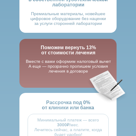
лаборатории
Премиальные материалы, новейшее
цифровое оборудование без наценки
за услуги сторонней лаборатории
Поможем вернуть 13%
от стоимости лечения
Вместе с вами оформим налоговый вычет
А еще — прозрачно пропишем условия
лечения в договоре
Рассрочка под 0%
от клиники или банка
Минимальный платеж — всего
3000₽
/мес.
Лечитесь сейчас, а платите, когда
будет удобно!